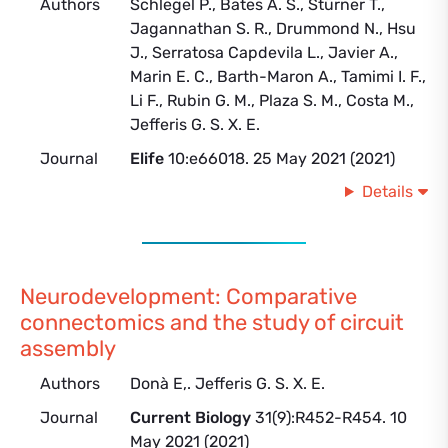
Authors
Schlegel P., Bates A. S., Stürner T.,
Jagannathan S. R., Drummond N., Hsu
J., Serratosa Capdevila L., Javier A.,
Marin E. C., Barth-Maron A., Tamimi I. F.,
Li F., Rubin G. M., Plaza S. M., Costa M.,
Jefferis G. S. X. E.
Journal
Elife
10:e66018. 25 May 2021 (2021)
Details
Neurodevelopment: Comparative
connectomics and the study of circuit
assembly
Authors
Donà E,. Jefferis G. S. X. E.
Journal
Current Biology
31(9):R452-R454. 10
May 2021 (2021)