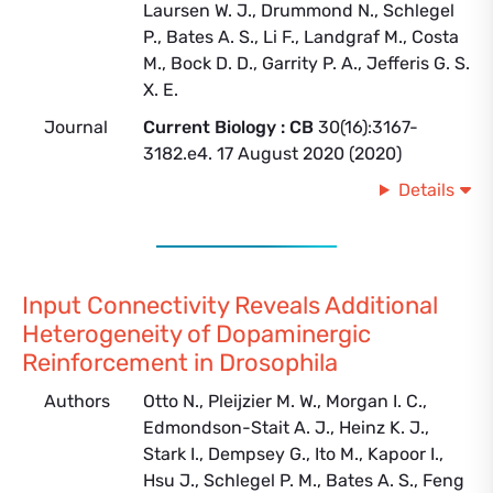
Laursen W. J., Drummond N., Schlegel
P., Bates A. S., Li F., Landgraf M., Costa
M., Bock D. D., Garrity P. A., Jefferis G. S.
X. E.
Journal
Current Biology : CB
30(16):3167-
3182.e4. 17 August 2020 (2020)
Details
Input Connectivity Reveals Additional
Heterogeneity of Dopaminergic
Reinforcement in Drosophila
Authors
Otto N., Pleijzier M. W., Morgan I. C.,
Edmondson-Stait A. J., Heinz K. J.,
Stark I., Dempsey G., Ito M., Kapoor I.,
Hsu J., Schlegel P. M., Bates A. S., Feng