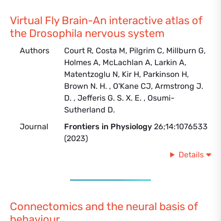
Virtual Fly Brain-An interactive atlas of
the Drosophila nervous system
Authors
Court R, Costa M, Pilgrim C, Millburn G,
Holmes A, McLachlan A, Larkin A,
Matentzoglu N, Kir H, Parkinson H,
Brown N. H. , O'Kane CJ, Armstrong J.
D. , Jefferis G. S. X. E. , Osumi-
Sutherland D.
Journal
Frontiers in Physiology
26;14:1076533
(2023)
Details
Connectomics and the neural basis of
behaviour