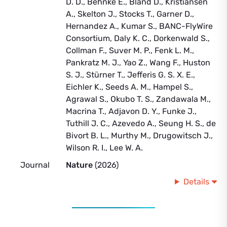
D. D., Behnke E., Bland D., Kristiansen
A., Skelton J., Stocks T., Garner D.,
Hernandez A., Kumar S., BANC-FlyWire
Consortium, Daly K. C., Dorkenwald S.,
Collman F., Suver M. P., Fenk L. M.,
Pankratz M. J., Yao Z., Wang F., Huston
S. J., Stürner T., Jefferis G. S. X. E.,
Eichler K., Seeds A. M., Hampel S.,
Agrawal S., Okubo T. S., Zandawala M.,
Macrina T., Adjavon D. Y., Funke J.,
Tuthill J. C., Azevedo A., Seung H. S., de
Bivort B. L., Murthy M., Drugowitsch J.,
Wilson R. I., Lee W. A.
Journal
Nature
(2026)
Details