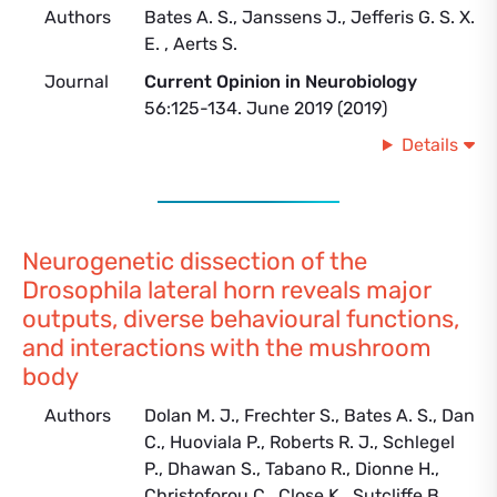
Authors
Bates A. S., Janssens J., Jefferis G. S. X.
E. , Aerts S.
Journal
Current Opinion in Neurobiology
56:125-134. June 2019 (2019)
Details
Neurogenetic dissection of the
Drosophila lateral horn reveals major
outputs, diverse behavioural functions,
and interactions with the mushroom
body
Authors
Dolan M. J., Frechter S., Bates A. S., Dan
C., Huoviala P., Roberts R. J., Schlegel
P., Dhawan S., Tabano R., Dionne H.,
Christoforou C., Close K., Sutcliffe B.,