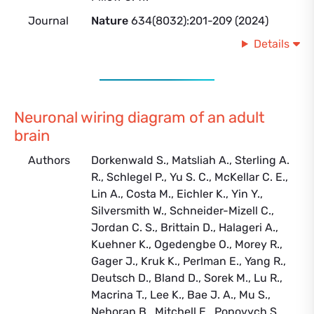
Journal
Nature
634(8032):201-209 (2024)
Details
Neuronal wiring diagram of an adult
brain
Authors
Dorkenwald S., Matsliah A., Sterling A.
R., Schlegel P., Yu S. C., McKellar C. E.,
Lin A., Costa M., Eichler K., Yin Y.,
Silversmith W., Schneider-Mizell C.,
Jordan C. S., Brittain D., Halageri A.,
Kuehner K., Ogedengbe O., Morey R.,
Gager J., Kruk K., Perlman E., Yang R.,
Deutsch D., Bland D., Sorek M., Lu R.,
Macrina T., Lee K., Bae J. A., Mu S.,
Nehoran B., Mitchell E., Popovych S.,