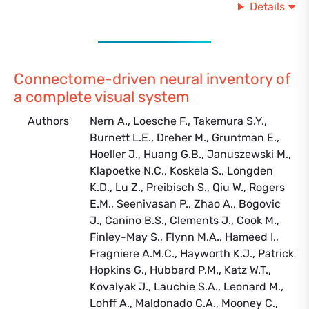
Details
Connectome-driven neural inventory of
a complete visual system
Authors
Nern A., Loesche F., Takemura S.Y.,
Burnett L.E., Dreher M., Gruntman E.,
Hoeller J., Huang G.B., Januszewski M.,
Klapoetke N.C., Koskela S., Longden
K.D., Lu Z., Preibisch S., Qiu W., Rogers
E.M., Seenivasan P., Zhao A., Bogovic
J., Canino B.S., Clements J., Cook M.,
Finley-May S., Flynn M.A., Hameed I.,
Fragniere A.M.C., Hayworth K.J., Patrick
Hopkins G., Hubbard P.M., Katz W.T.,
Kovalyak J., Lauchie S.A., Leonard M.,
Lohff A., Maldonado C.A., Mooney C.,