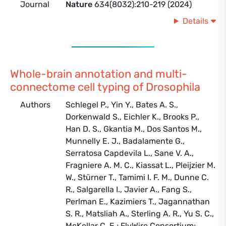
Journal
Nature
634(8032):210-219 (2024)
Details
Whole-brain annotation and multi-
connectome cell typing of Drosophila
Authors
Schlegel P., Yin Y., Bates A. S.,
Dorkenwald S., Eichler K., Brooks P.,
Han D. S., Gkantia M., Dos Santos M.,
Munnelly E. J., Badalamente G.,
Serratosa Capdevila L., Sane V. A.,
Fragniere A. M. C., Kiassat L., Pleijzier M.
W., Stürner T., Tamimi I. F. M., Dunne C.
R., Salgarella I., Javier A., Fang S.,
Perlman E., Kazimiers T., Jagannathan
S. R., Matsliah A., Sterling A. R., Yu S. C.,
McKellar C. E.; FlyWire Consortium;