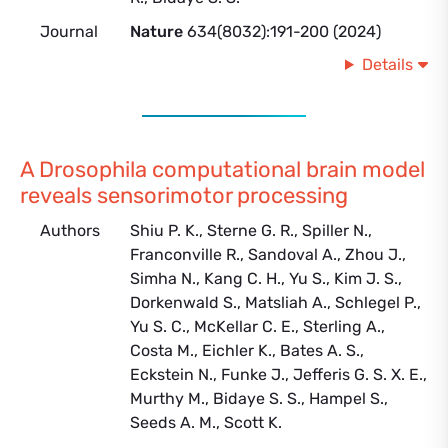
Journal
Nature
634(8032):191-200 (2024)
Details
A Drosophila computational brain model
reveals sensorimotor processing
Authors
Shiu P. K., Sterne G. R., Spiller N.,
Franconville R., Sandoval A., Zhou J.,
Simha N., Kang C. H., Yu S., Kim J. S.,
Dorkenwald S., Matsliah A., Schlegel P.,
Yu S. C., McKellar C. E., Sterling A.,
Costa M., Eichler K., Bates A. S.,
Eckstein N., Funke J., Jefferis G. S. X. E.,
Murthy M., Bidaye S. S., Hampel S.,
Seeds A. M., Scott K.