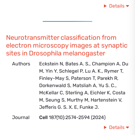
Details
Neurotransmitter classification from
electron microscopy images at synaptic
sites in Drosophila melanogaster
Authors
Eckstein N, Bates A. S., Champion A, Du
M, Yin Y, Schlegel P, Lu A. K., Rymer T,
Finley-May S, Paterson T, Parekh R,
Dorkenwald S, Matsliah A, Yu S. C.,
McKellar C, Sterling A, Eichler K, Costa
M, Seung S, Murthy M, Hartenstein V,
Jefferis G. S. X. E, Funke J.
Journal
Cell
187(10):2574-2594 (2024)
Details