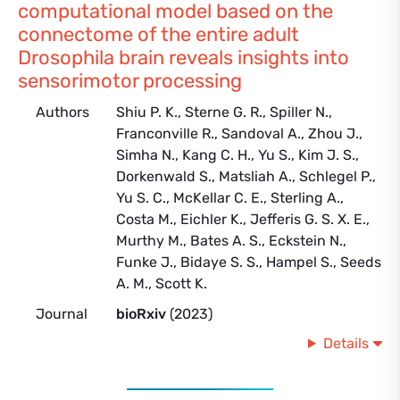
computational model based on the
connectome of the entire adult
Drosophila brain reveals insights into
sensorimotor processing
Authors
Shiu P. K., Sterne G. R., Spiller N.,
Franconville R., Sandoval A., Zhou J.,
Simha N., Kang C. H., Yu S., Kim J. S.,
Dorkenwald S., Matsliah A., Schlegel P.,
Yu S. C., McKellar C. E., Sterling A.,
Costa M., Eichler K., Jefferis G. S. X. E.,
Murthy M., Bates A. S., Eckstein N.,
Funke J., Bidaye S. S., Hampel S., Seeds
A. M., Scott K.
Journal
bioRxiv
(2023)
Details