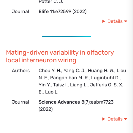
Potter C. J.
Journal
Elife
11:e72599 (2022)
Details
Mating-driven variability in olfactory
local interneuron wiring
Authors
Chou Y. H., Yang C. J., Huang H. W., Liou
N. F., Panganiban M. R., Luginbuhl D.,
Yin Y., Taisz I., Liang L., Jefferis G. S. X.
E., Luo L.
Journal
Science Advances
8(7):eabm7723
(2022)
Details