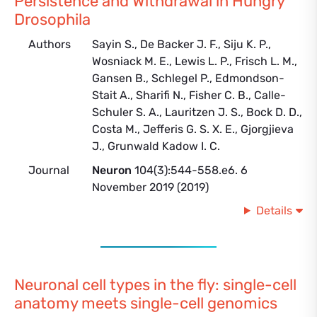
Persistence and Withdrawal in Hungry
Drosophila
Authors
Sayin S., De Backer J. F., Siju K. P.,
Wosniack M. E., Lewis L. P., Frisch L. M.,
Gansen B., Schlegel P., Edmondson-
Stait A., Sharifi N., Fisher C. B., Calle-
Schuler S. A., Lauritzen J. S., Bock D. D.,
Costa M., Jefferis G. S. X. E., Gjorgjieva
J., Grunwald Kadow I. C.
Journal
Neuron
104(3):544-558.e6. 6
November 2019 (2019)
Details
Neuronal cell types in the fly: single-cell
anatomy meets single-cell genomics