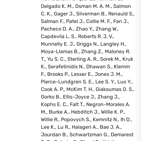
Delgado K. M., Osman M. A. M., Salmon
C. K., Gager J., Silverman B., Renauld S.,
Salman F., Patel J., Collie M. F., Fan J.,
Pacheco D. A., Zhao Y., Zhang W.,
Capdevila L. S., Roberts R. J. V.,
Munnelly E. J., Griggs N., Langley H.,
Moya-Llamas B., Zhang Z., Maloney R.
T., Yu S. C., Sterling A. R., Sorek M., Kruk
K., Serafetinidis N., Dhawan S., Klemm
F., Brooks P., Lesser E., Jones J. M.,
Pierce-Lundgren S. E., Lee S. Y., Luo Y.,
Cook A. P., McKim T. H., Giakoumas D. S.,
Gorko B., Ellis-Joyce J., Zhang J.,
Kophs E. C., Falt T., Negron-Morales A.
M., Burke A., Hebditch J., Willie K. P.,
Willie R., Popovych S., Kemnitz N., Ih D.,
Lee K., Lu R., Halageri A., Bae J. A.,
Jourdan B., Schwartzman G., Demarest