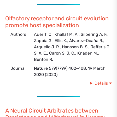
Olfactory receptor and circuit evolution
promote host specialization
Authors
Auer T. O., Khallaf M. A., Silbering A. F.,
Zappia G., Ellis K., Álvarez-Ocaña R.,
Arguello J. R., Hansson B. S., Jefferis G.
S. X. E., Caron S. J. C., Knaden M.,
Benton R.
Journal
Nature
579(7799):402-408. 19 March
2020 (2020)
Details
A Neural Circuit Arbitrates between