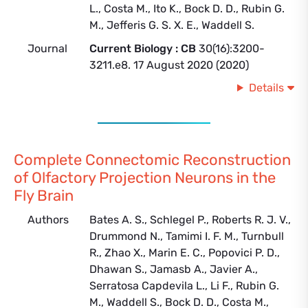
L., Costa M., Ito K., Bock D. D., Rubin G.
M., Jefferis G. S. X. E., Waddell S.
Journal
Current Biology : CB
30(16):3200-
3211.e8. 17 August 2020 (2020)
Details
Complete Connectomic Reconstruction
of Olfactory Projection Neurons in the
Fly Brain
Authors
Bates A. S., Schlegel P., Roberts R. J. V.,
Drummond N., Tamimi I. F. M., Turnbull
R., Zhao X., Marin E. C., Popovici P. D.,
Dhawan S., Jamasb A., Javier A.,
Serratosa Capdevila L., Li F., Rubin G.
M., Waddell S., Bock D. D., Costa M.,