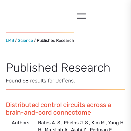
Skip
to
content
LMB
/
Science
/ Published Research
Published Research
Found 68 results for Jefferis.
Distributed control circuits across a
brain-and-cord connectome
Authors
Bates A. S., Phelps J. S., Kim M., Yang H.
H., Matsliah A., Ajabi Z., Perlman E.,