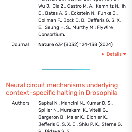
Wu J., Jia Z., Castro M. A., Kemnitz N., Ih
D., Bates A. S., Eckstein N., Funke J.,
Collman F., Bock D. D., Jefferis G. S. X.
E., Seung H. S., Murthy M.; FlyWire
Consortium.
Journal
Nature
634(8032):124-138 (2024)
Details
Neural circuit mechanisms underlying
context-specific halting in Drosophila
Authors
Sapkal N., Mancini N., Kumar D. S.,
Spiller N., Murakami K., Vitelli G.,
Bargeron B., Maier K., Eichler K.,
Jefferis G. S. X. E., Shiu P. K., Sterne G.
R., Bidaye S. S.