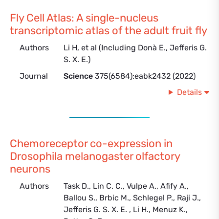
Fly Cell Atlas: A single-nucleus
transcriptomic atlas of the adult fruit fly
Authors
Li H, et al (Including Donà E., Jefferis G.
S. X. E.)
Journal
Science
375(6584):eabk2432 (2022)
Details
Chemoreceptor co-expression in
Drosophila melanogaster olfactory
neurons
Authors
Task D., Lin C. C., Vulpe A., Afify A.,
Ballou S., Brbic M., Schlegel P., Raji J.,
Jefferis G. S. X. E. , Li H., Menuz K.,