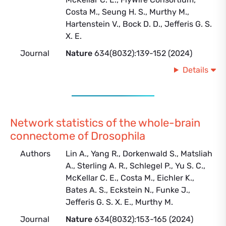
Costa M., Seung H. S., Murthy M.,
Hartenstein V., Bock D. D., Jefferis G. S.
X. E.
Journal
Nature
634(8032):139-152 (2024)
Details
Network statistics of the whole-brain
connectome of Drosophila
Authors
Lin A., Yang R., Dorkenwald S., Matsliah
A., Sterling A. R., Schlegel P., Yu S. C.,
McKellar C. E., Costa M., Eichler K.,
Bates A. S., Eckstein N., Funke J.,
Jefferis G. S. X. E., Murthy M.
Journal
Nature
634(8032):153-165 (2024)