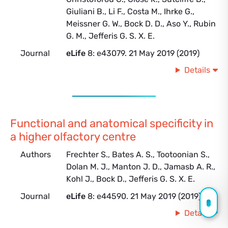
Giuliani B., Li F., Costa M., Ihrke G.,
Meissner G. W., Bock D. D., Aso Y., Rubin
G. M., Jefferis G. S. X. E.
Journal
eLife
8: e43079. 21 May 2019 (2019)
Details
Functional and anatomical specificity in
a higher olfactory centre
Authors
Frechter S., Bates A. S., Tootoonian S.,
Dolan M. J., Manton J. D., Jamasb A. R.,
Kohl J., Bock D., Jefferis G. S. X. E.
Journal
eLife
8: e44590. 21 May 2019 (2019)
Details