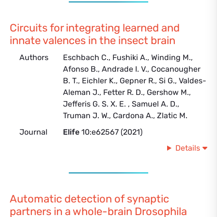
Circuits for integrating learned and
innate valences in the insect brain
Authors
Eschbach C., Fushiki A., Winding M.,
Afonso B., Andrade I. V., Cocanougher
B. T., Eichler K., Gepner R., Si G., Valdes-
Aleman J., Fetter R. D., Gershow M.,
Jefferis G. S. X. E. , Samuel A. D.,
Truman J. W., Cardona A., Zlatic M.
Journal
Elife
10:e62567 (2021)
Details
Automatic detection of synaptic
partners in a whole-brain Drosophila