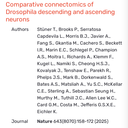
Comparative connectomics of
Drosophila descending and ascending
neurons
Authors
Stüner T., Brooks P., Serratosa
Capdevila L., Morris B.J., Javier A.,
Fang S., Gkantia M., Cachero S., Beckett
I.R., Marin E.C., Schlegel P., Champion
A.S., Moitra I., Richards A., Klemm F.,
Kugel L., Namiki S., Cheong H.S.J.,
Kovalyak J., Tenshaw E., Parekh R.,
Phelps J.S., Mark B., Dorkenwald S.,
Bates A.S., Matsliah A., Yu S.C., McKellar
C.E., Sterling A., Sebastian Seung H.,
Murthy M., Tuthill J.C., Allen Lee W.C.,
Card G.M., Costa M., Jefferis G.S.X.E.,
Eichler K.
Journal
Nature
643(8070):158-172 (2025)