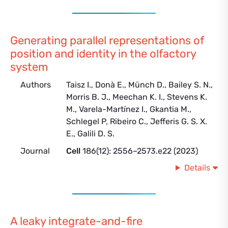
Generating parallel representations of
position and identity in the olfactory
system
Authors
Taisz I., Donà E., Münch D., Bailey S. N.,
Morris B. J., Meechan K. I., Stevens K.
M., Varela-Martínez I., Gkantia M.,
Schlegel P, Ribeiro C., Jefferis G. S. X.
E., Galili D. S.
Journal
Cell
186(12): 2556–2573.e22 (2023)
Details
A leaky integrate-and-fire