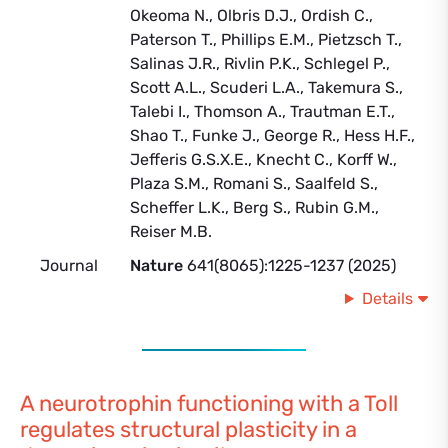
Okeoma N., Olbris D.J., Ordish C.,
Paterson T., Phillips E.M., Pietzsch T.,
Salinas J.R., Rivlin P.K., Schlegel P.,
Scott A.L., Scuderi L.A., Takemura S.,
Talebi I., Thomson A., Trautman E.T.,
Shao T., Funke J., George R., Hess H.F.,
Jefferis G.S.X.E., Knecht C., Korff W.,
Plaza S.M., Romani S., Saalfeld S.,
Scheffer L.K., Berg S., Rubin G.M.,
Reiser M.B.
Journal
Nature
641(8065):1225-1237 (2025)
Details
A neurotrophin functioning with a Toll
regulates structural plasticity in a