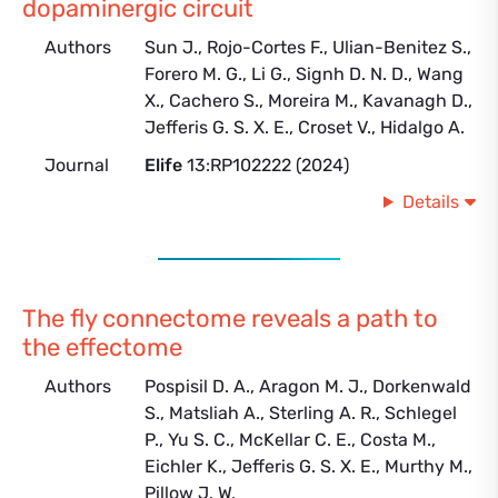
dopaminergic circuit
Authors
Sun J., Rojo-Cortes F., Ulian-Benitez S.,
Forero M. G., Li G., Signh D. N. D., Wang
X., Cachero S., Moreira M., Kavanagh D.,
Jefferis G. S. X. E., Croset V., Hidalgo A.
Journal
Elife
13:RP102222 (2024)
Details
The fly connectome reveals a path to
the effectome
Authors
Pospisil D. A., Aragon M. J., Dorkenwald
S., Matsliah A., Sterling A. R., Schlegel
P., Yu S. C., McKellar C. E., Costa M.,
Eichler K., Jefferis G. S. X. E., Murthy M.,
Pillow J. W.