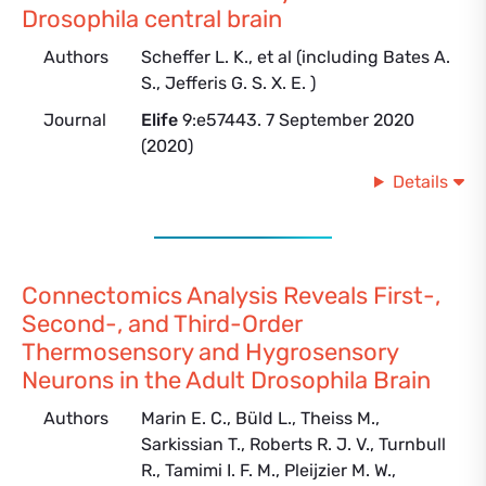
Drosophila central brain
Authors
Scheffer L. K., et al (including Bates A.
S., Jefferis G. S. X. E. )
Journal
Elife
9:e57443. 7 September 2020
(2020)
Details
Connectomics Analysis Reveals First-,
Second-, and Third-Order
Thermosensory and Hygrosensory
Neurons in the Adult Drosophila Brain
Authors
Marin E. C., Büld L., Theiss M.,
Sarkissian T., Roberts R. J. V., Turnbull
R., Tamimi I. F. M., Pleijzier M. W.,